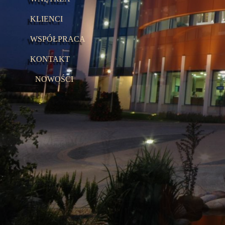
KLIENCI
WSPÓŁPRACA
KONTAKT
NOWOŚCI