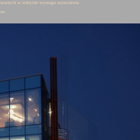
 zawartych w witrynie wymaga zezwolenia
kw.