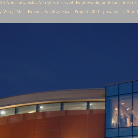
6 Artur Lewański. All rights reserved. Kopiowanie, publikacja treści
 Wkręt-Met - Kuźnica Kiedrzyńska - Projekt 2003 - pow. uż. 1320 m 