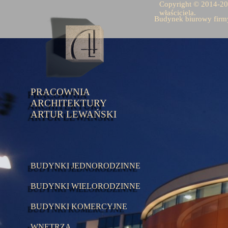
Copyright © 2014-202
właściciela.
Budynek biurowy firmy
PRACOWNIA
ARCHITEKTURY
ARTUR LEWAŃSKI
BUDYNKI JEDNORODZINNE
BUDYNKI WIELORODZINNE
BUDYNKI KOMERCYJNE
WNĘTRZA